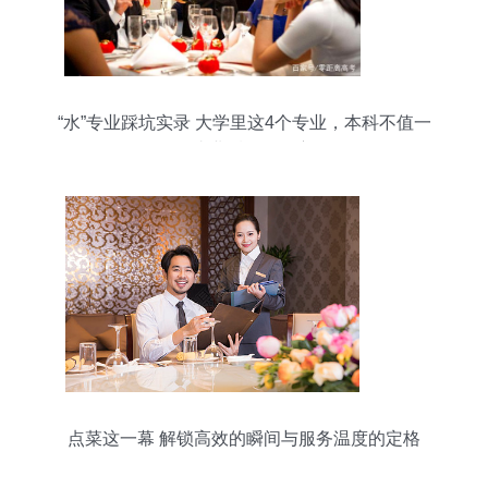
“水”专业踩坑实录 大学里这4个专业，本科不值一
念，毕业后路在何方？
点菜这⼀幕 解锁⾼效的瞬间与服务温度的定格